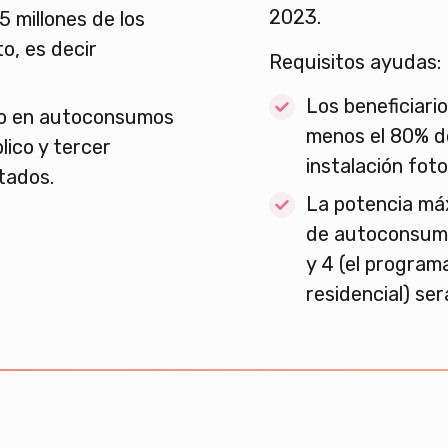
2023.
5 millones de los
o, es decir
Requisitos ayudas:
Los beneficiari
to en autoconsumos
menos el 80% de
lico y tercer
instalación foto
tados.
La potencia máx
de autoconsumo
y 4 (el progra
residencial) se