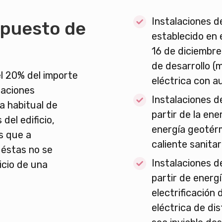
Instalaciones d
mpuesto de
establecido en e
16 de diciembre
de desarrollo (
l 20% del importe
eléctrica con 
laciones
Instalaciones d
da habitual de
partir de la ene
del edificio,
energía geotér
s que a
caliente sanitar
 éstas no se
Instalaciones d
icio de una
partir de energí
electrificación 
eléctrica de di