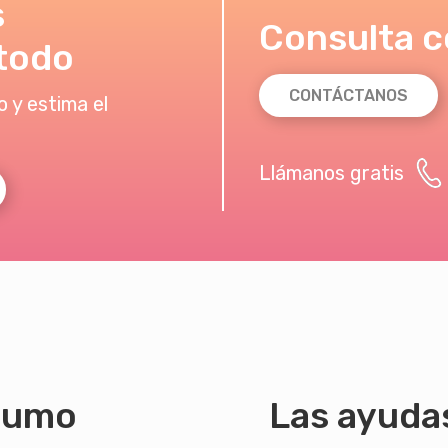
s
Consulta c
todo
CONTÁCTANOS
 y estima el
Llámanos gratis
sumo
Las ayuda