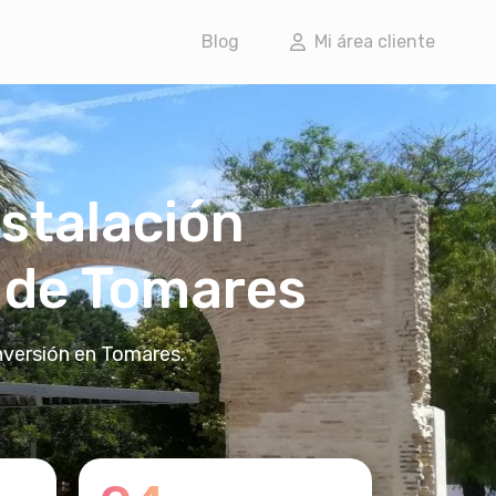
Blog
Mi área cliente
nstalación
o de Tomares
nversión en Tomares.