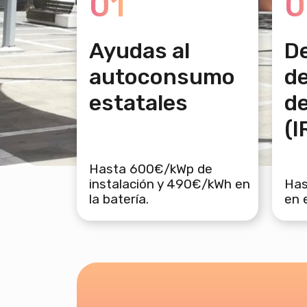
01
0
Ayudas al
D
autoconsumo
de
estatales
de
(I
Hasta 600€/kWp de
instalación y 490€/kWh en
Has
la batería.
en 