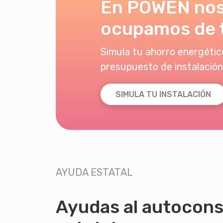
En POWEN no
ocupamos de 
Simula tu ahorro energético
presupuesto de instalación
SIMULA TU INSTALACIÓN
AYUDA ESTATAL
Ayudas al autocon