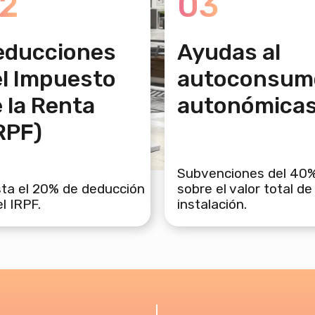
2
03
educciones
Ayudas al
l Impuesto
autoconsum
 la Renta
autonómica
RPF)
Subvenciones del 40
ta el 20% de deducción
sobre el valor total de 
el IRPF.
instalación.