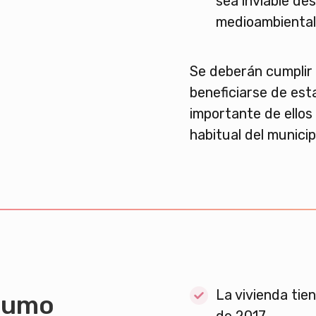
sea inviable des
medioambiental
Se deberán cumplir 
beneficiarse de est
importante de ellos
habitual del munici
La vivienda tie
sumo