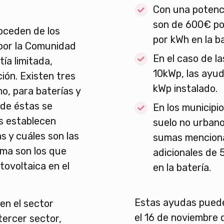
Con una potenci
son de 600€ po
oceden de los
por kWh en la b
por la Comunidad
En el caso de l
ía limitada,
10kWp, las ayu
ón. Existen tres
kWp instalado.
o, para baterías y
 de éstas se
En los municipi
es establecen
suelo no urbano
s y cuáles son las
sumas menciona
ama son los que
adicionales de 
tovoltaica en el
en la batería.
Estas ayudas puede
n el sector
el 16 de noviembre 
 tercer sector,