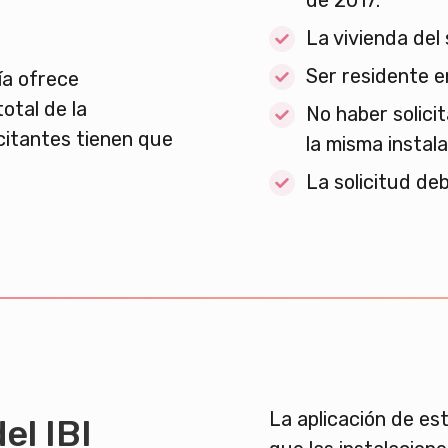
de 2017.
La vivienda del 
Ser residente e
a ofrece
otal de la
No haber solici
citantes tienen que
la misma instala
La solicitud deb
La aplicación de es
el IBI