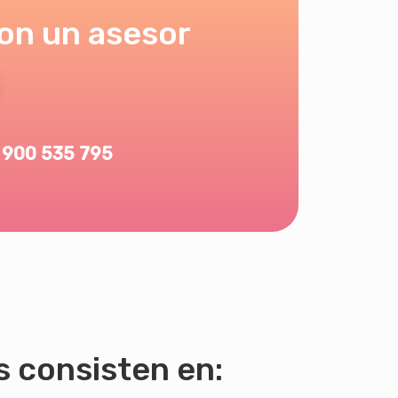
on un asesor
900 535 795
s consisten en: