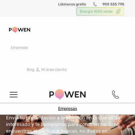
Llámanos gratis
900 535 795
En POWEN te
Empresas
estamos
Blog
Mi área cliente
esperando
¿Quieres unirte al proyecto de energía más innovador
de España?
Empresas
Envía tu presentación a la posición en la que estás
interesado y te llamaremos para conocernos. Si no
encuentras el perfil que buscas, no dudes en