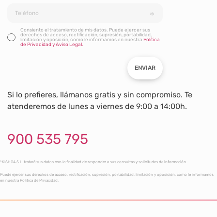
Consiento el tratamiento de mis datos. Puede ejercer sus
derechos de acceso, rectificación, supresión, portabilidad,
limitación y oposición, como le informamos en nuestra
Política
de Privacidad y Aviso Legal.
ENVIAR
Si lo prefieres, llámanos gratis y sin compromiso. Te
atenderemos de lunes a viernes de 9:00 a 14:00h.
900 535 795
*KISHOA S.L. tratará sus datos con la finalidad de responder a sus consultas y solicitudes de información.
Puede ejercer sus derechos de acceso, rectificación, supresión, portabilidad, limitación y oposición, como le informamos
en nuestra Política de Privacidad.