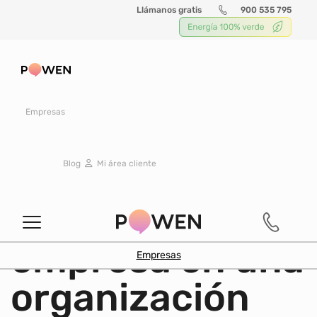
Llámanos gratis
900 535 795
Buscar
Empresas
SOSTENIBILIDAD
|
24 octubre 2023
Blog
Mi área cliente
10 beneficios de
convertir tu
empresa en una
Empresas
organización