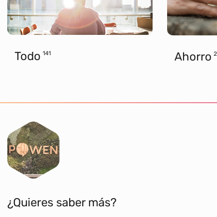
Todo
Ahorro
141
2
¿Quieres saber más?