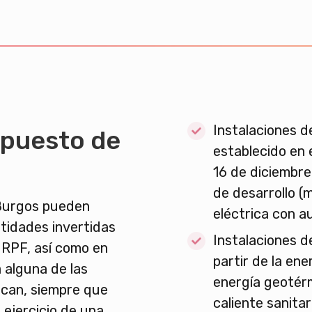
Instalaciones d
mpuesto de
establecido en e
16 de diciembre
de desarrollo (
 Burgos pueden
eléctrica con 
ntidades invertidas
Instalaciones d
 IRPF, así como en
partir de la ene
 alguna de las
energía geotér
dican, siempre que
caliente sanitar
 ejercicio de una