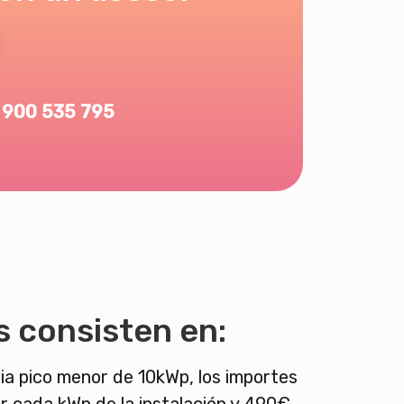
900 535 795
s consisten en:
a pico menor de 10kWp, los importes