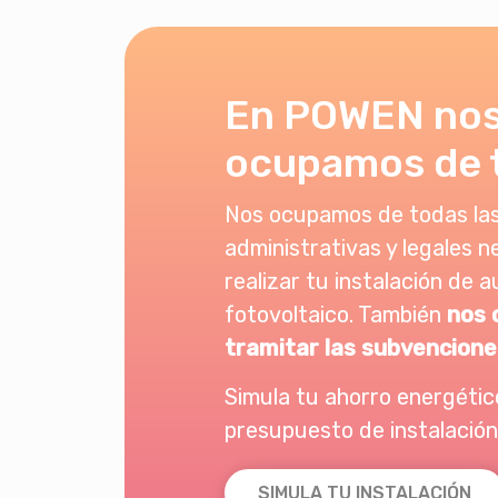
En POWEN no
ocupamos de 
Nos ocupamos de todas las
administrativas y legales n
realizar tu instalación de
fotovoltaico. También
nos 
tramitar las subvencione
Simula tu ahorro energético
presupuesto de instalación
SIMULA TU INSTALACIÓN