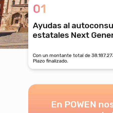
01
Ayudas al autocons
estatales Next Gene
Con un montante total de 38.187.273
Plazo finalizado.
En POWEN no