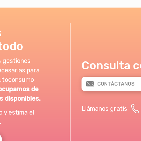
s
todo
 gestiones
Consulta c
ecesarias para
 autoconsumo
CONTÁCTANOS
ocupamos de
s disponibles.
Llámanos gratis
 y estima el
.