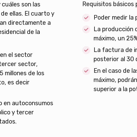
Requisitos básicos 
 cuáles son las
e ellas. El cuarto y
Poder medir la 
tan directamente a
La producción 
esidencial de la
máximo, un 25%
La factura de i
n el sector
posterior al 30 
 tercer sector,
En el caso de l
5 millones de los
máximo, podrán
o, es decir
superior a la po
to en autoconsumos
lico y tercer
tados.