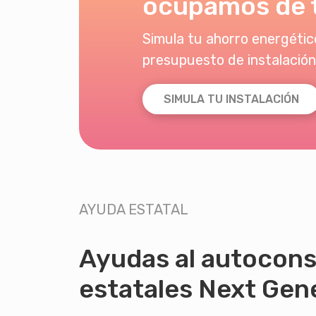
ocupamos de 
Simula tu ahorro energético
presupuesto de instalación
SIMULA TU INSTALACIÓN
AYUDA ESTATAL
Ayudas al autocon
estatales Next Gen