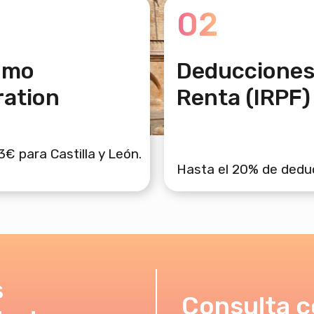
02
umo
Deducciones 
ration
Renta (IRPF)
€ para Castilla y León.
Hasta el 20% de deduc
s
Consulta c