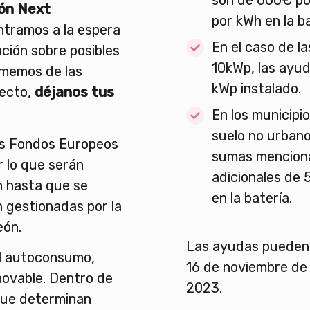
son de 600€ po
ión Next
por kWh en la b
tramos a la espera
En el caso de l
ación sobre posibles
10kWp, las ayu
rmemos de las
kWp instalado.
pecto,
déjanos tus
En los municipi
suelo no urbano
os Fondos Europeos
sumas menciona
r lo que serán
adicionales de 
n hasta que se
en la batería.
 gestionadas por la
eón.
Las ayudas pueden 
al autoconsumo,
16 de noviembre de 
novable. Dentro de
2023.
que determinan