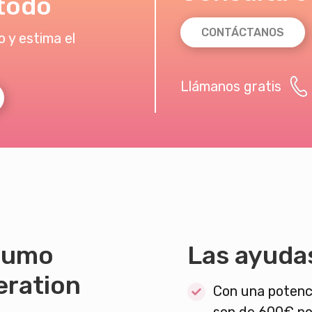
todo
CONTÁCTANOS
 y estima el
Llámanos gratis
sumo
Las ayuda
eration
Con una potenci