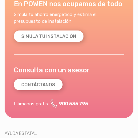
En POWEN nos ocupamos de todo
Simula tu ahorro energético y estima el
presupuesto de instalación
SIMULA TU INSTALACIÓN
Consulta con un asesor
CONTÁCTANOS
Llámanos gratis
900 535 795
AYUDA ESTATAL