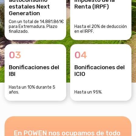
estatales Next
Renta (IRPF)
Generation
Con un total de 14.881.861€
para Extremadura. Plazo
Hasta el 20% de deducción
finalizado.
en el IRPF.
03
04
Bonificaciones del
Bonificaciones del
IBI
ICIO
Hasta un 10% durante 5
años.
Hasta un 95%.
En POWEN nos ocupamos de todo