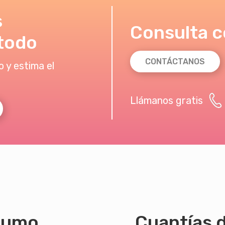
s
Consulta c
todo
CONTÁCTANOS
 y estima el
Llámanos gratis
sumo
Cuantías d