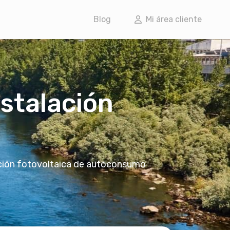
Blog
Mi área cliente
nstalación
lación fotovoltaica de autoconsumo