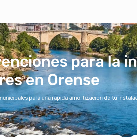
enciones para la i
ares en Orense
 municipales para una rápida amortización de tu insta