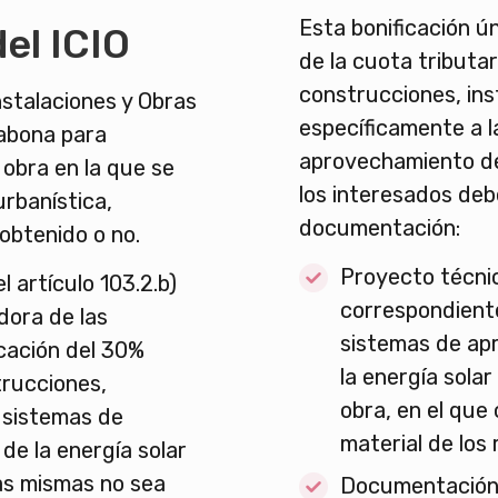
Esta bonificación ú
del ICIO
de la cuota tributa
construcciones, ins
stalaciones y Obras
específicamente a l
 abona para
aprovechamiento de l
 obra en la que se
los interesados deb
urbanística,
documentación:
obtenido o no.
Proyecto técnico
 artículo 103.2.b)
correspondiente
dora de las
sistemas de ap
cación del 30%
la energía solar
trucciones,
obra, en el que
 sistemas de
material de los
de la energía solar
as mismas no sea
Documentación 