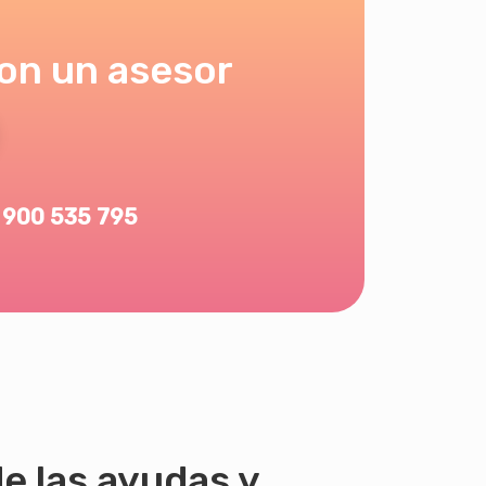
on un asesor
900 535 795
e las ayudas y