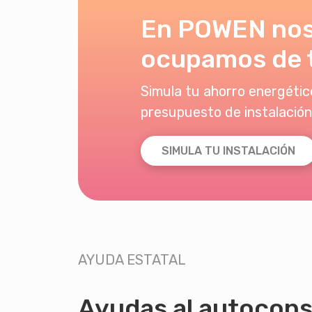
En POWEN no
ocupamos de 
Simula tu ahorro energético
presupuesto de instalación
SIMULA TU INSTALACIÓN
AYUDA ESTATAL
Ayudas al autocon