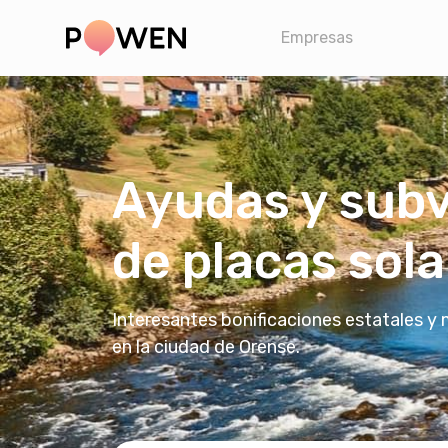
Empresas
Ayudas y subv
de placas sol
Interesantes bonificaciones estatales y
en la ciudad de Orense.