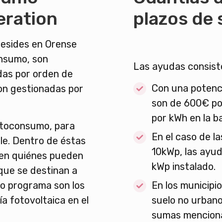
eration
plazos de 
resides en Orense
onsumo, son
Las ayudas consist
adas por orden de
Con una potenci
son gestionadas por
son de 600€ po
por kWh en la b
utoconsumo, para
En el caso de l
ble. Dentro de éstas
10kWp, las ayu
cen quiénes pueden
kWp instalado.
 que se destinan a
nto programa son los
En los municipi
a fotovoltaica en el
suelo no urbano
sumas menciona