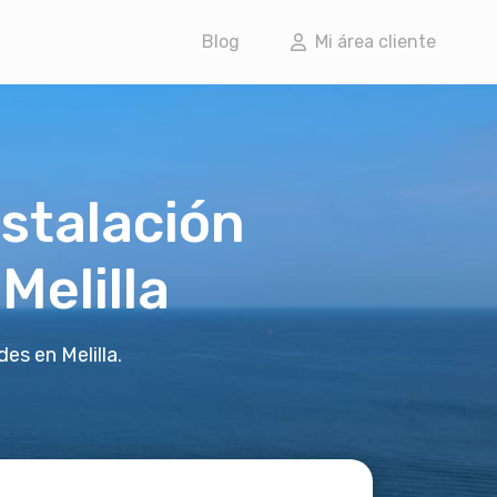
Blog
Mi área cliente
nstalación
Melilla
es en Melilla.