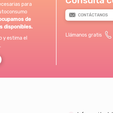
Consulta c
ecesarias para
 autoconsumo
CONTÁCTANOS
ocupamos de
s disponibles.
Llámanos gratis
 y estima el
.