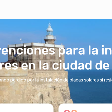
enciones para la i
res en la ciudad de 
o perdido por la instalación de placas solares si resid