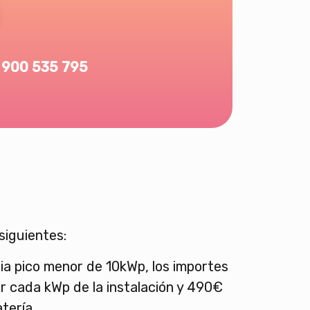
900 535 795
siguientes:
a pico menor de 10kWp, los importes
r cada kWp de la instalación y 490€
atería.