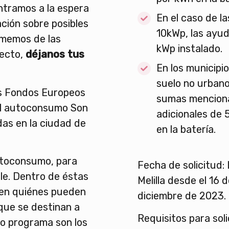
tramos a la espera
En el caso de l
ación sobre posibles
10kWp, las ayu
rmemos de las
kWp instalado.
pecto,
déjanos tus
En los municipi
suelo no urbano
s Fondos Europeos
sumas menciona
el autoconsumo Son
adicionales de 
das en la ciudad de
en la batería.
utoconsumo, para
Fecha de solicitud:
ble. Dentro de éstas
Melilla desde el 16
cen quiénes pueden
diciembre de 2023.
 que se destinan a
Requisitos para soli
nto programa son los