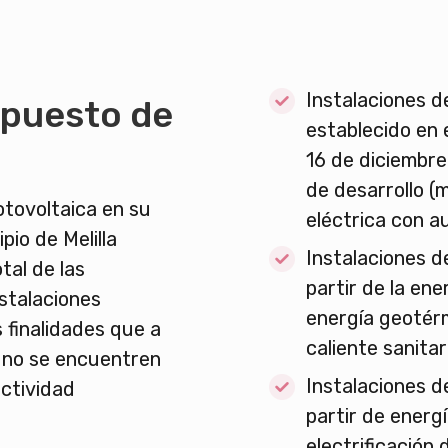
Instalaciones d
mpuesto de
establecido en e
16 de diciembre
de desarrollo (
otovoltaica en su
eléctrica con 
pio de Melilla
Instalaciones d
tal de las
partir de la ene
nstalaciones
energía geotér
 finalidades que a
caliente sanitar
e no se encuentren
Instalaciones d
actividad
partir de energí
electrificación 