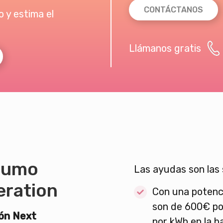
CONTÁCTANOS
 y estima el
Llámanos gratis
sumo
Las ayudas son las 
eration
Con una potenci
son de 600€ po
ión Next
por kWh en la b