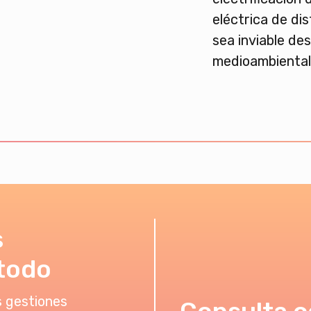
eléctrica de di
sea inviable des
medioambiental
s
todo
 gestiones