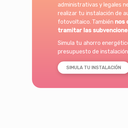
administrativas y legales n
realizar tu instalación de
fotovoltaico. También
nos 
tramitar las subvencione
Simula tu ahorro energético
presupuesto de instalación
SIMULA TU INSTALACIÓN