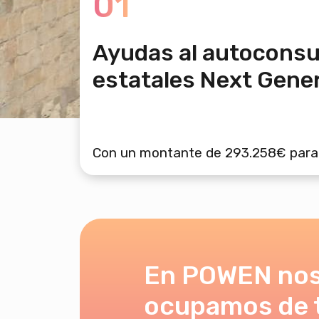
01
Ayudas al autocons
estatales Next Gene
Con un montante de 293.258€ para Me
En POWEN no
ocupamos de 