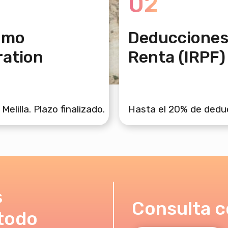
02
umo
Deducciones 
ration
Renta (IRPF)
lilla. Plazo finalizado.
Hasta el 20% de deduc
s
Consulta c
todo