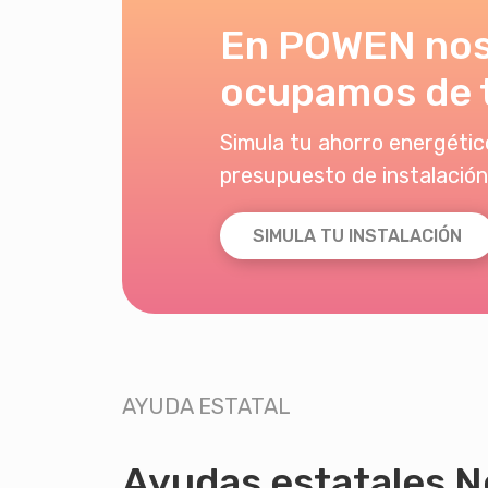
En POWEN no
ocupamos de 
Simula tu ahorro energético
presupuesto de instalación
SIMULA TU INSTALACIÓN
AYUDA ESTATAL
Ayudas estatales N