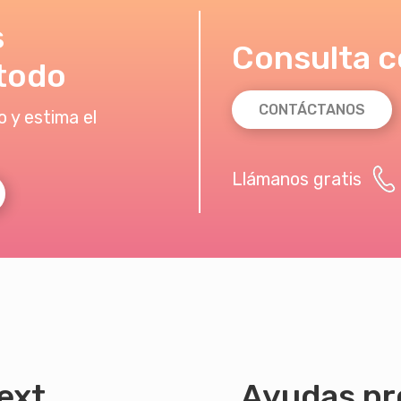
s
Consulta c
todo
CONTÁCTANOS
 y estima el
Llámanos gratis
ext
Ayudas pr