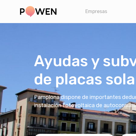
Empresas
Ayudas y subv
de placas sol
Pamplona dispone de importantes deducc
instalación fotovoltaica de autoconsum