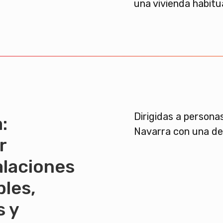
una vivienda habitu
Dirigidas a personas
:
Navarra c
on una d
e
r
alaciones
bles,
s y