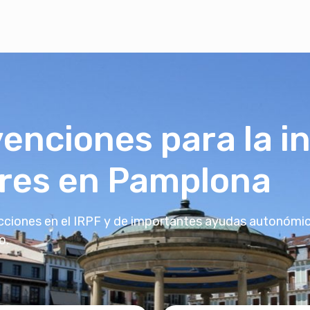
enciones para la i
ares en Pamplona
iones en el IRPF y de importantes ayudas autonómica
o.