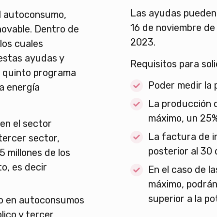
Las ayudas pueden 
al autoconsumo,
16 de noviembre de 
novable. Dentro de
2023.
los cuales
 estas ayudas y
Requisitos para sol
el quinto programa
Poder medir la 
a energía
La producción 
máximo, un 25%
n el sector
La factura de i
 tercer sector,
posterior al 30 
5 millones de los
o, es decir
En el caso de l
máximo, podrán
superior a la po
to en autoconsumos
lico y tercer