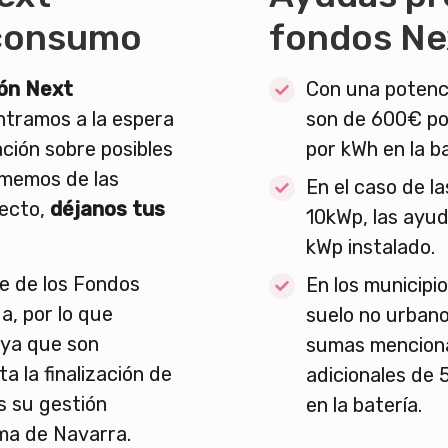
oconsumo
fondos Ne
ión Next
Con una potenci
tramos a la espera
son de 600€ po
ación sobre posibles
por kWh en la b
rmemos de las
En el caso de l
pecto,
déjanos tus
10kWp, las ayu
kWp instalado.
e de los Fondos
En los municipi
a, por lo que
suelo no urbano
, ya que son
sumas menciona
a la finalización de
adicionales de 
s su gestión
en la batería.
ma de Navarra.