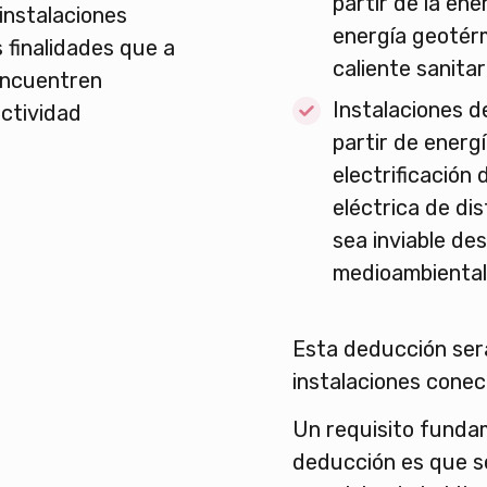
partir de la ene
 instalaciones
energía geotér
 finalidades que a
caliente sanitar
 encuentren
Instalaciones d
actividad
partir de energí
electrificación 
eléctrica de di
sea inviable des
medioambiental
Esta deducción será
instalaciones conec
Un requisito fundam
deducción es que se