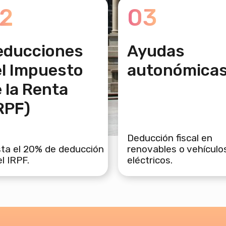
2
03
educciones
Ayudas
l Impuesto
autonómica
 la Renta
RPF)
Deducción fiscal en
ta el 20% de deducción
renovables o vehículo
el IRPF.
eléctricos.