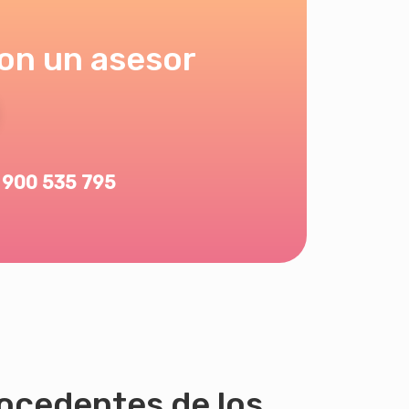
on un asesor
900 535 795
ocedentes de los