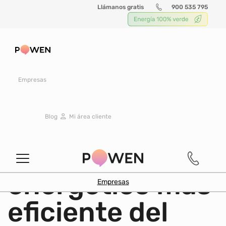
Llámanos gratis
900 535 795
Buscar
Empresas
SOSTENIBILIDAD
|
22 junio 2018
Blog
Mi área cliente
Las 10 ciudades
con consumo
energético más
Empresas
eficiente del