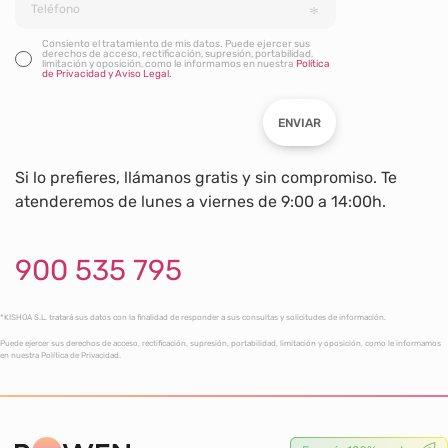
Consiento el tratamiento de mis datos. Puede ejercer sus
derechos de acceso, rectificación, supresión, portabilidad,
limitación y oposición, como le informamos en nuestra
Política
de Privacidad y Aviso Legal.
ENVIAR
Si lo prefieres, llámanos gratis y sin compromiso. Te
atenderemos de lunes a viernes de 9:00 a 14:00h.
900 535 795
*KISHOA S.L. tratará sus datos con la finalidad de responder a sus consultas y solicitudes de información.
Puede ejercer sus derechos de acceso, rectificación, supresión, portabilidad, limitación y oposición, como le informamos
en nuestra Política de Privacidad.