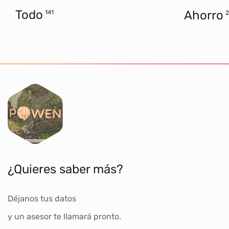
Todo
Ahorro
141
2
¿Quieres saber más?
Déjanos tus datos
y un asesor te llamará pronto.