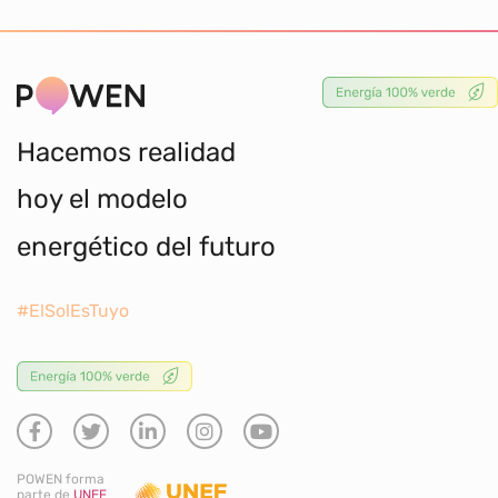
Hacemos realidad
hoy el modelo
energético del futuro
#ElSolEsTuyo
POWEN forma
parte de
UNEF