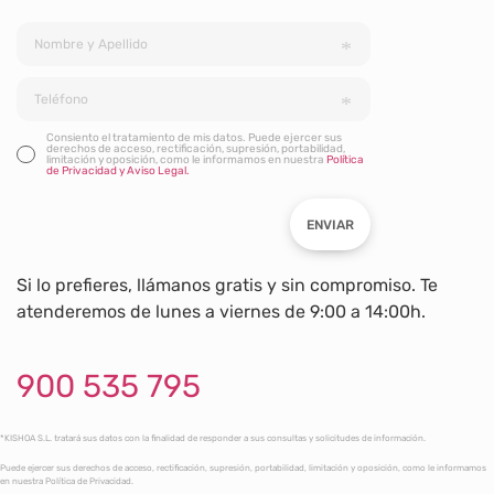
Consiento el tratamiento de mis datos. Puede ejercer sus
derechos de acceso, rectificación, supresión, portabilidad,
limitación y oposición, como le informamos en nuestra
Política
de Privacidad y Aviso Legal.
ENVIAR
Si lo prefieres, llámanos gratis y sin compromiso. Te
atenderemos de lunes a viernes de 9:00 a 14:00h.
900 535 795
*KISHOA S.L. tratará sus datos con la finalidad de responder a sus consultas y solicitudes de información.
Puede ejercer sus derechos de acceso, rectificación, supresión, portabilidad, limitación y oposición, como le informamos
en nuestra Política de Privacidad.