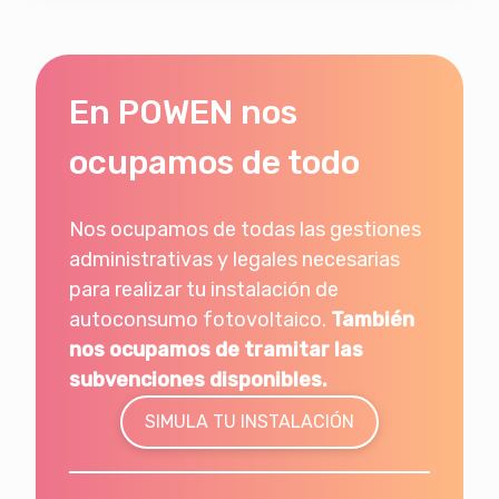
Al tener un sistema de antivertido, se
produce un aprovechamiento
fotovoltaico del 82%. El ahorro anual en la
factura de la luz es del 18%, lo que
En POWEN nos
equivale a 7.832€ el primer año y
279.665€ a los 25 años.
ocupamos de todo
Nos ocupamos de todas las gestiones
administrativas y legales necesarias
para realizar tu instalación de
autoconsumo fotovoltaico.
También
nos ocupamos de tramitar las
subvenciones disponibles.
SIMULA TU INSTALACIÓN