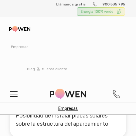
Llámanos gratis
900 535 795
Instalaciones
Fotovoltaicas en
Empresas
Aparcamientos
Blog
Mi área cliente
Aparcamiento solar:
placas en la estructura
Empresas
Posibilidad de instalar placas solares
sobre la estructura del aparcamiento.