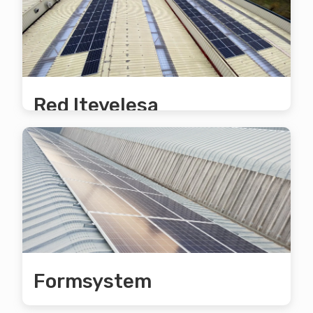
factura de la luz es del 31%, lo que
equivale a 71.320€ el primer año y
2.012.438€ a los 25 años.
Red Itevelesa
Se produce un aprovechamiento
fotovoltaico del 86% y el ahorro anual en
la factura de la luz es del 39%, lo que
equivale a 6.217€ el primer año y
174.544€ a los 25 años.
Formsystem