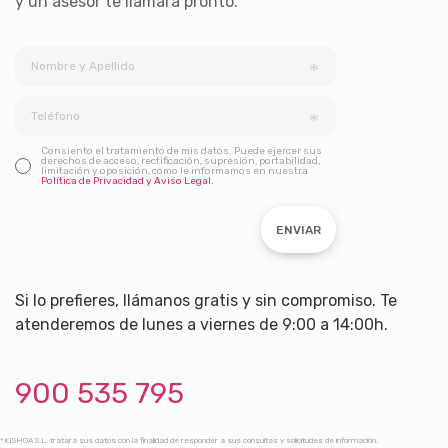
y un asesor te llamará pronto.
Consiento el tratamiento de mis datos. Puede ejercer sus
derechos de acceso, rectificación, supresión, portabilidad,
limitación y oposición, como le informamos en nuestra
Política de Privacidad y Aviso Legal.
ENVIAR
Si lo prefieres, llámanos gratis y sin compromiso. Te
atenderemos de lunes a viernes de 9:00 a 14:00h.
900 535 795
*KISHOA S.L. tratará sus datos con la finalidad de responder a sus consultas y solicitudes de información.