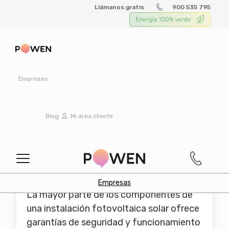
Llámanos gratis
900 535 795
Instalaciones
Fotovoltaicas en
Empresas
Centros de Datos
Blog
Mi área cliente
Garantía de hasta 30
años
Empresas
La mayor parte de los componentes de
una instalación fotovoltaica solar ofrece
garantías de seguridad y funcionamiento