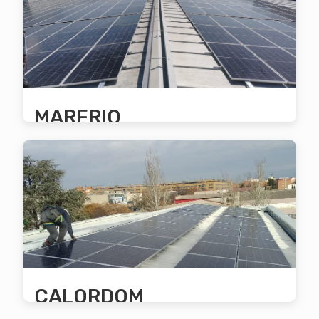
factura de la luz es del 10%, lo que
equivale a 38.126€ el primer año y
1.050.134€ a los 25 años.
MARFRIO
Se produce un aprovechamiento
fotovoltaico del 90%. El ahorro anual en la
factura de la luz es del 20%, lo que
equivale a 27.745€ el primer año y
797.511€ a los 25 años.
CALORDOM