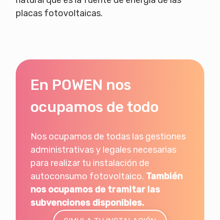
natural que es la fuente de energía de las
placas fotovoltaicas.
En POWEN nos
ocupamos de todo
Nos ocupamos de todas las gestiones
administrativas y legales necesarias
para realizar tu instalación de
autoconsumo fotovoltaico.
También
nos ocupamos de tramitar las
subvenciones disponibles.