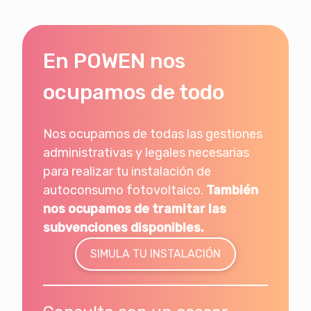
Se produce un aprovechamiento
fotovoltaico del 100%. El ahorro anual en
la factura de la luz es del 5%, lo que
En POWEN nos
equivale a 2.927€ el primer año y
129.980€ a los 25 años.
ocupamos de todo
Nos ocupamos de todas las gestiones
administrativas y legales necesarias
para realizar tu instalación de
autoconsumo fotovoltaico.
También
nos ocupamos de tramitar las
subvenciones disponibles.
SIMULA TU INSTALACIÓN