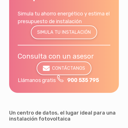
Simula tu ahorro energético y estima el
presupuesto de instalación
SIMULA TU INSTALACIÓN
Consulta con un asesor
CONTÁCTANOS
Llámanos gratis
900 535 795
Un centro de datos, el lugar ideal para una
instalación fotovoltaica