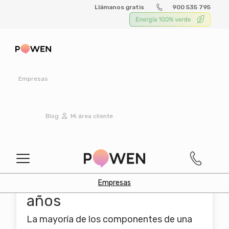
Llámanos gratis
900 535 795
Instalaciones
Fotovoltaicas en
Empresas
Puertos Deportivos
Blog
Mi área cliente
y Turísticos
Garantía de hasta 30
Empresas
años
La mayoría de los componentes de una