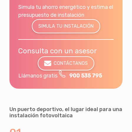
Simula tu ahorro energético y estima el
presupuesto de instalación
SIMULA TU INSTALACIÓN
Consulta con un asesor
CONTÁCTANOS
Llámanos gratis
900 535 795
Un puerto deportivo, el lugar ideal para una
instalación fotovoltaica