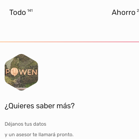
Todo
Ahorro
141
2
¿Quieres saber más?
Déjanos tus datos
y un asesor te llamará pronto.