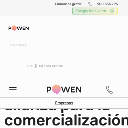
Llámanos gratis
900 535 795
Buscar
Empresas
PRENSA
|
26 marzo 2021
Blog
Mi área cliente
POWEN y Fnac
sellan una
alianza para la
Empresas
comercializació