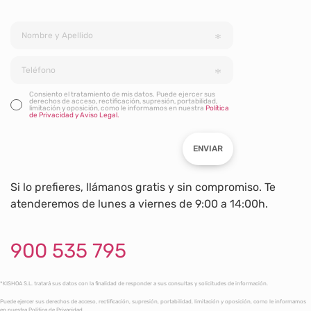
Consiento el tratamiento de mis datos. Puede ejercer sus
derechos de acceso, rectificación, supresión, portabilidad,
limitación y oposición, como le informamos en nuestra
Política
de Privacidad y Aviso Legal.
ENVIAR
Si lo prefieres, llámanos gratis y sin compromiso. Te
atenderemos de lunes a viernes de 9:00 a 14:00h.
900 535 795
*KISHOA S.L. tratará sus datos con la finalidad de responder a sus consultas y solicitudes de información.
Puede ejercer sus derechos de acceso, rectificación, supresión, portabilidad, limitación y oposición, como le informamos
en nuestra Política de Privacidad.