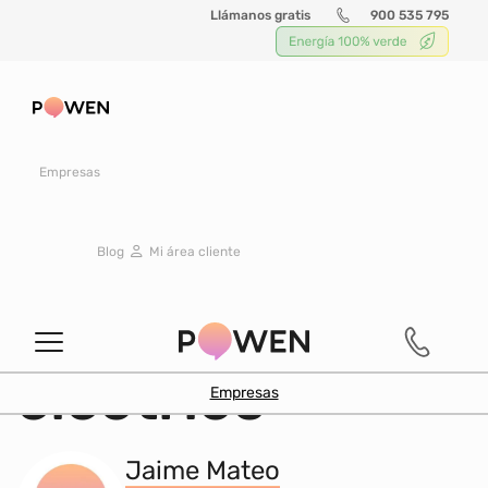
Llámanos gratis
900 535 795
Buscar
Empresas
TECNOLOGÍA
|
19 octubre 2022
Blog
Mi área cliente
Rentabilidad de
un coche
eléctrico
Empresas
Jaime Mateo