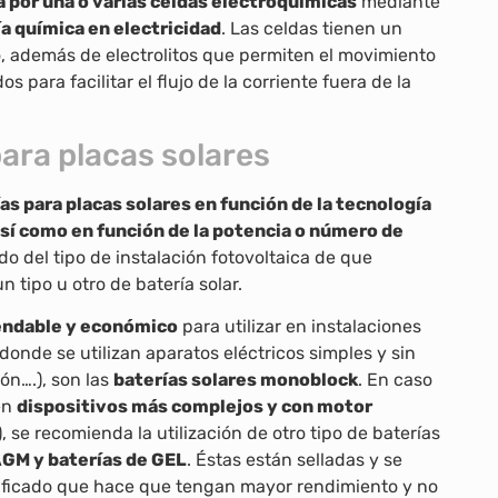
 por una o varias celdas electroquímicas
mediante
ía química en electricidad
. Las celdas tienen un
o, además de electrolitos que permiten el movimiento
os para facilitar el flujo de la corriente fuera de la
para placas solares
as para placas solares en función de la tecnología
í como en función de la potencia o número de
o del tipo de instalación fotovoltaica de que
 tipo u otro de batería solar.
endable y económico
para utilizar en instalaciones
donde se utilizan aparatos eléctricos simples y sin
ón….), son las
baterías solares monoblock
. En caso
 en
dispositivos más complejos y con motor
 se recomienda la utilización de otro tipo de baterías
AGM y baterías de GEL
. Éstas están selladas y se
dificado que hace que tengan mayor rendimiento y no