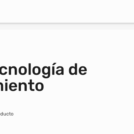
 y obtén una propuesta personalizada de forma inmediata
ecnología de
miento
oducto