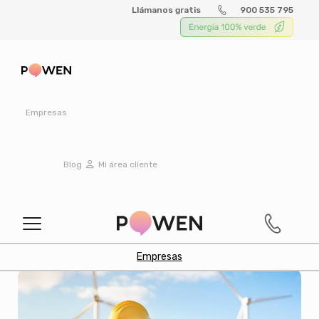
Llámanos gratis
900 535 795
Buscar
Empresas
Temas
Blog
Mi área cliente
TODO
AHORRO
COLECTIVO
NORMATIVA
PRENSA
Empresas