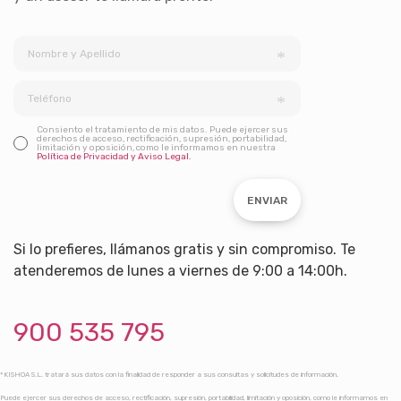
Consiento el tratamiento de mis datos. Puede ejercer sus
derechos de acceso, rectificación, supresión, portabilidad,
limitación y oposición, como le informamos en nuestra
Política de Privacidad y Aviso Legal.
ENVIAR
Si lo prefieres, llámanos gratis y sin compromiso. Te
atenderemos de lunes a viernes de 9:00 a 14:00h.
900 535 795
*KISHOA S.L. tratará sus datos con la finalidad de responder a sus consultas y solicitudes de información.
Puede ejercer sus derechos de acceso, rectificación, supresión, portabilidad, limitación y oposición, como le informamos en