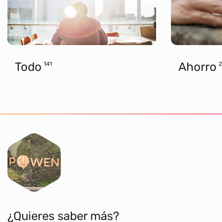
Todo
Ahorro
141
2
¿Quieres saber más?