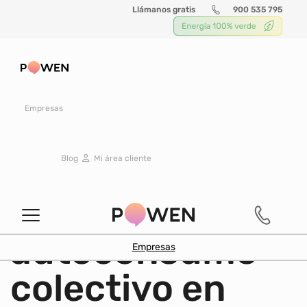
Llámanos gratis
900 535 795
Buscar
Empresas
COLECTIVO
|
9 marzo 2023
Blog
Mi área cliente
Las ventajas
económicas del
autoconsumo
Empresas
colectivo en