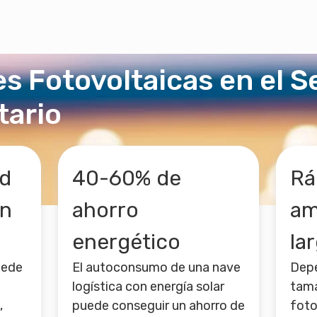
es Fotovoltaicas en el S
tario
ad
40-60% de
Rá
ón
ahorro
am
energético
lar
uede
El autoconsumo de una nave
Depe
logística con energía solar
tama
,
puede conseguir un ahorro de
foto