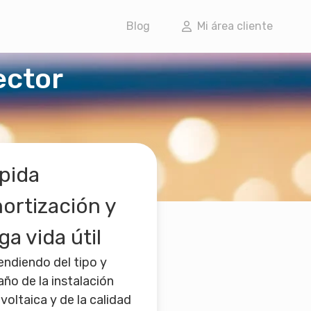
Blog
Mi área cliente
ector
pida
ortización y
ga vida útil
ndiendo del tipo y
ño de la instalación
voltaica y de la calidad