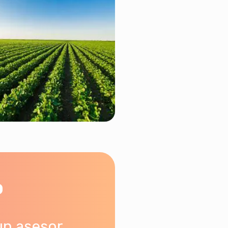
o
un asesor