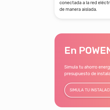
conectada a la red eléctr
de manera aislada.
En POWEN
Simula tu ahorro energ
presupuesto de instal
SIMULA TU INSTALAC