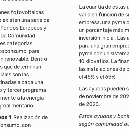
La cuantía de estas 
iones fotovoltaicas
varía en función de s
o existen una serie de
empresa, una pyme o
 Fondos Europeos y
un porcentaje máxim
cada Comunidad
inversión inicial. La
es categorías
para una gran empres
utoconsumo, para
pyme con un sistema
ón renovable. Dentro
10 kilovatios. La fin
as que determinan
las instalaciones de 
uáles son las
el 45% y el 65%.
inadas a cada una
Las ayudas pueden se
do y tercer programa
de noviembre de 2021
amente a la energía
de 2023.
groalimentario:
Estas ayudas y boni
vos 1
: Realización de
según comunidad a
oconsumo, con