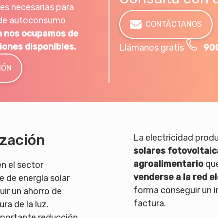
les necesarias para
n de autoconsumo
CONTÁCTANOS
 nos ocupamos de
iones disponibles.
Llámanos gratis
90
IÓN
ización
La electricidad prod
solares fotovoltaic
agroalimentario
que
n el sector
venderse a la red e
e de energía solar
forma conseguir un i
ir un ahorro de
factura.
ra de la luz.
portante reducción