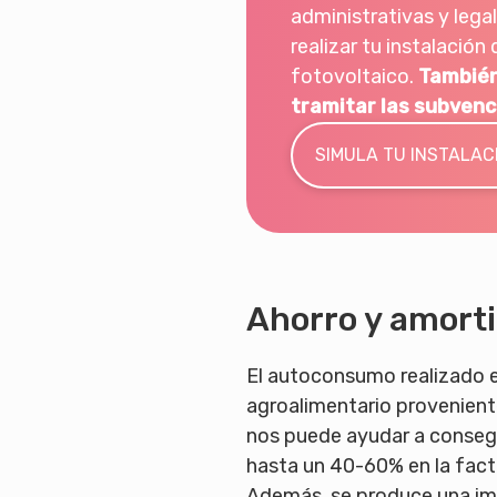
administrativas y lega
realizar tu instalació
fotovoltaico.
También
tramitar las subvenc
SIMULA TU INSTALAC
Ahorro y amort
El autoconsumo realizado e
agroalimentario provenient
nos puede ayudar a consegu
hasta un 40-60% en la factu
Además, se produce una im