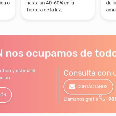
ica o
hasta un 40-60% en la
de l
factura de la luz.
amor
 nos ocupamos de tod
ético y estima el
Consulta con 
ación
CONTÁCTANOS
IÓN
Llámanos gratis
90