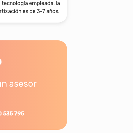
a tecnología empleada, la
tización es de 3-7 años.
o
un asesor
0 535 795