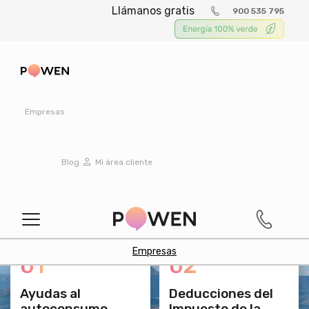
Llámanos gratis
900 535 795
Ayudas y subvenciones para la
Empresas
instalación de placas solares en
la Comunidad Valenciana
Blog
Mi área cliente
Interesantes bonificaciones del IBI durante varios
años hasta un 50% y del ICIO hasta un 95%, así
como deducción de un 20% en el IRPF
Empresas
01
02
Ayudas al
Deducciones del
autoconsumo
Impuesto de la